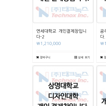
연세대학교 개인결제창입니
공
다-2
다.
₩
1,210,000
₩
장바구니
상세 보기