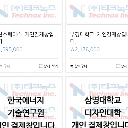
린스페이스 개인결제창입
부경대학교 개인결제창입
다.
다.
1,595,000
₩
2,178,000
장바구니
상세 보기
장바구니
상세