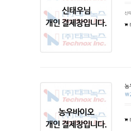
신
농
₩