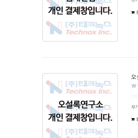
부가
오
₩
부가