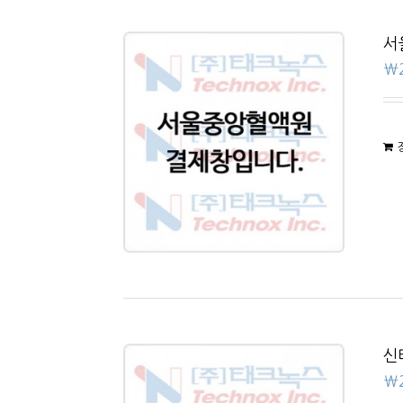
서
₩
신
₩