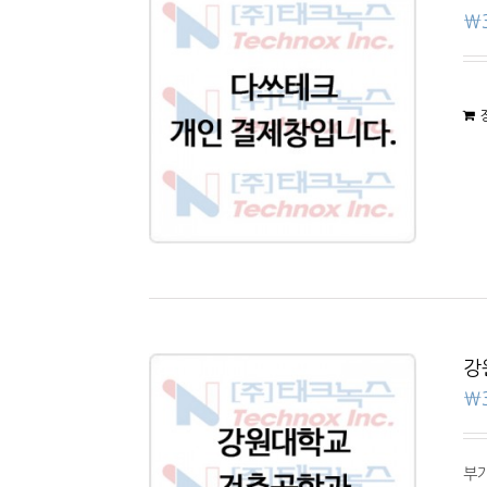
₩
강
₩
부가