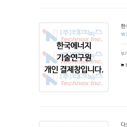
한
₩
부가
다