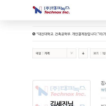
“대진대학교 건축공학부 개인결제창입니다.”이(가
배열 :
가격
보기 :
1
김
₩