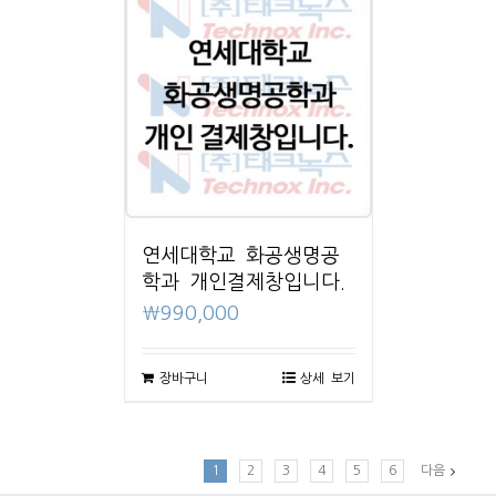
연세대학교 화공생명공
학과 개인결제창입니다.
₩
990,000
장바구니
상세 보기
1
2
3
4
5
6
다음