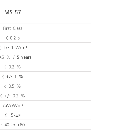
MS-57
First Class
< 0.2 s
< +/- 1 W/m²
0.5 % /
5 years
< 0.2 %
< +/- 1 %
< 0.5 %
< +/- 0.2 %
7µV/W/m²
< 15kΩ*
– 40 to +80