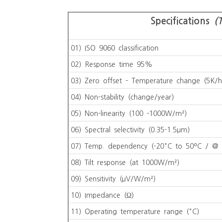
Specifications
(
01) ISO 9060 classification
02) Response time 95%
03) Zero offset – Temperature change (5K/h
04) Non-stability (change/year)
05) Non-linearity (100 -1000W/m²)
06) Spectral selectivity (0.35-1.5µm)
07) Temp. dependency (-20°C to 50ºC / @ 
08) Tilt response (at 1000W/m²)
09) Sensitivity (µV/W/m²)
10) Impedance (Ω)
11) Operating temperature range (°C)