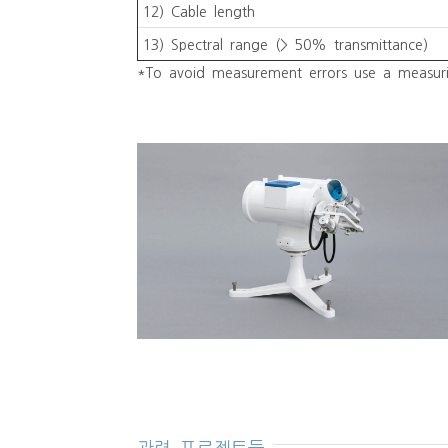
12) Cable length
13) Spectral range (> 50% transmittance)
*To avoid measurement errors use a measur
관련 프로젝트들