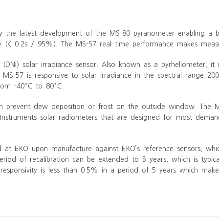
y the latest development of the MS-80 pyranometer enabling a 
se (< 0.2s / 95%). The MS-57 real time performance makes measu
e (DNI) solar irradiance sensor. Also known as a pyrheliometer, it
r MS-57 is responsive to solar irradiance in the spectral range
rom -40°C to 80°C.
n prevent dew deposition or frost on the outside window. The
Instruments solar radiometers that are designed for most deman
d at EKO upon manufacture against EKO’s reference sensors, whic
od of recalibration can be extended to 5 years, which is typica
 responsivity is less than 0.5% in a period of 5 years which makes