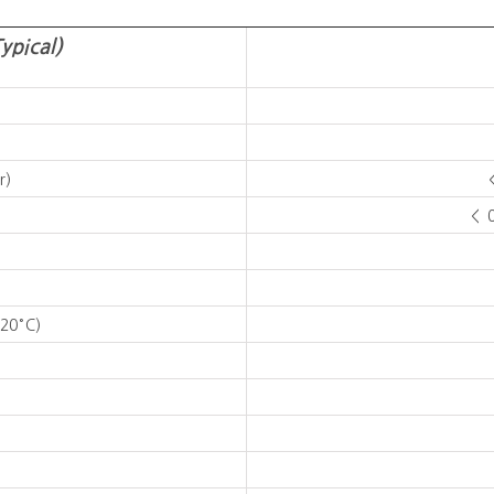
Typical)
r)
< 
20°C)