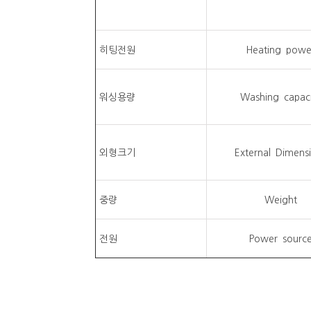
히팅전원
Heating powe
워싱용량
Washing capaci
외형크기
External Dimens
중량
Weight
전원
Power sourc