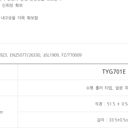
위 신뢰성 확보
 내구성을 더욱 확보함
23, EN25077/26330, JISL1909, FZ/T70009
TYG701E
수평 롤러 타입, 앞문 
직경 : 51.5 ± 0.
er
깊이 : 33.5±0.5