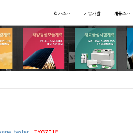
회사소개
기술개발
제품소개
inkage tester
TYG701E