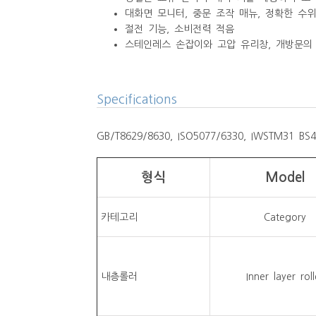
대화면 모니터, 중문 조작 매뉴, 정확한 수
절전 기능, 소비전력 적음
스테인레스 손잡이와 고압 유리창, 개방문의
Specifications
GB/T8629/8630, ISO5077/6330, IWSTM31 BS49
형식
Model
카테고리
Category
내층롤러
Inner layer roll